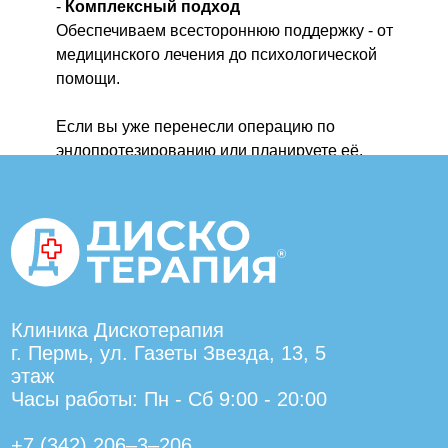
-
Комплексный подход
Обеспечиваем всестороннюю поддержку - от
медицинского лечения до психологической
помощи.
Если вы уже перенесли операцию по
эндопротезированию или планируете её,
обратитесь в клинику неврологии и
остеопатии «Дискотерапия». Мы разработаем
для вас индивидуальный план
восстановления, учитывая все особенности
вашего случая.
Клиника Дискотерапия
г. Пермь, ул. Газеты Звезда, 13, 5
этаж
Часы работы: Пн - Сб 9:00 - 20:00
+7 (342) 206‒3‒206