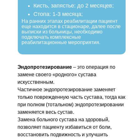
Кисть, запястье: до 2 месяцев;
Стопа: 1-3 месяца;
На ранних этапах реабилитации пациент
еще находится в стационаре, далее после
выписки из больницы, необходимо
подключать комплексные
реабилитационные мероприятия.
Эндопротезирование
– это операция по
замене своего «родного» сустава
искусственным.
Частичное эндопротезирование заменяет
только поврежденную часть сустава, тогда как
при полном (тотальном) эндопротезировании
заменяется весь сустав.
Замена больного сустава на здоровый,
позволяет пациенту избавиться от боли,
восстановить подвижность и улучшить