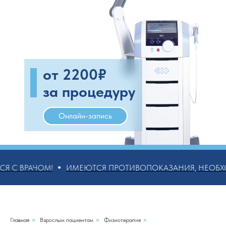
от 2200₽
за процедуру
Онлайн-запись
еских
ая:
С ВРАЧОМ!
ИМЕЮТСЯ ПРОТИВОПОКАЗАНИЯ, НЕОБХОД
Главная
»
Взрослым пациентам
»
Физиотерапия
»