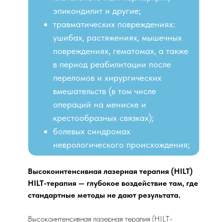
эпикондилит и другие;
травматических повреждениях:
ушибах, растяжениях, мышечных
повреждениях, гематомах, а также
в период реабилитации после
переломов и хирургических
вмешательств (в том числе
операций на мениске и
крестообразных связках);
болевых синдромах
неврологического происхождения;
в практике спортивной медицины.
Высокоинтенсивная лазерная терапия (HILT)
HILT-терапия — глубокое воздействие там, где
стандартные методы не дают результата.
Высокоинтенсивная лазерная терапия (HILT-