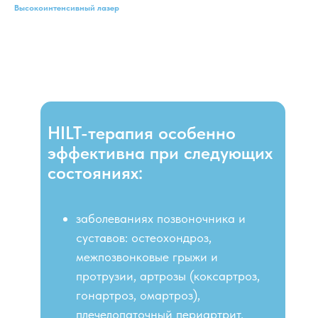
Высокоинтенсивный лазер
HILT-терапия особенно
эффективна при следующих
состояниях:
заболеваниях позвоночника и
суставов: остеохондроз,
межпозвонковые грыжи и
протрузии, артрозы (коксартроз,
гонартроз, омартроз),
плечелопаточный периартрит,